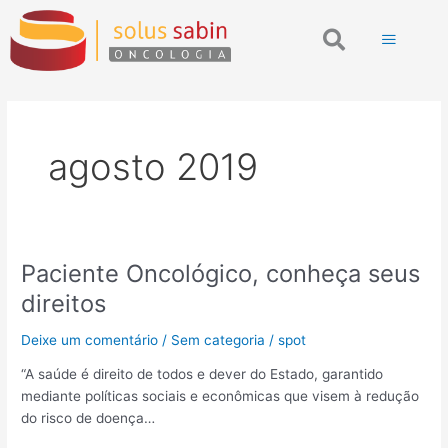
Ir
Search
para
o
conteúdo
agosto 2019
Paciente Oncológico, conheça seus
Paciente
Oncológico,
direitos
conheça
seus
Deixe um comentário
/
Sem categoria
/
spot
direitos
“A saúde é direito de todos e dever do Estado, garantido
mediante políticas sociais e econômicas que visem à redução
do risco de doença…