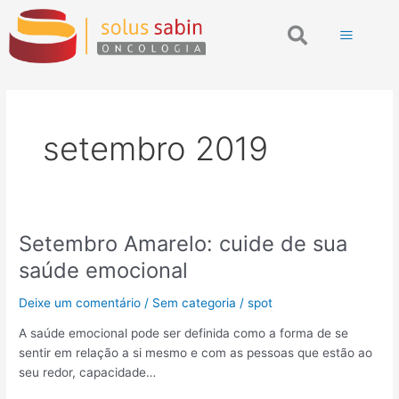
Ir
Search
para
o
conteúdo
setembro 2019
Setembro Amarelo: cuide de sua
Setembro
Amarelo:
saúde emocional
cuide
de
Deixe um comentário
/
Sem categoria
/
spot
sua
A saúde emocional pode ser definida como a forma de se
saúde
sentir em relação a si mesmo e com as pessoas que estão ao
emocional
seu redor, capacidade…