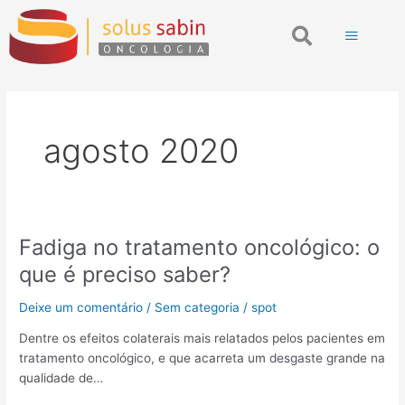
Ir
Search
para
o
conteúdo
agosto 2020
Fadiga no tratamento oncológico: o
Fadiga
no
que é preciso saber?
tratamento
oncológico:
Deixe um comentário
/
Sem categoria
/
spot
o
Dentre os efeitos colaterais mais relatados pelos pacientes em
que
tratamento oncológico, e que acarreta um desgaste grande na
é
qualidade de…
preciso
saber?