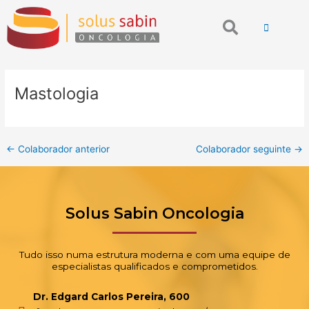
Ir
Post
Search
para
navigation
o
conteúdo
Mastologia
←
Colaborador anterior
Colaborador seguinte
→
Solus Sabin Oncologia
Tudo isso numa estrutura moderna e com uma equipe de
especialistas qualificados e comprometidos.
Dr. Edgard Carlos Pereira, 600