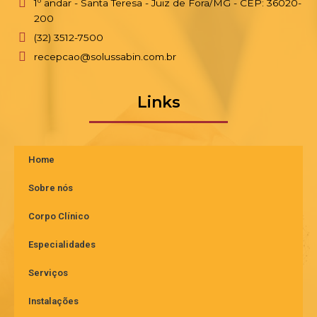
1º andar - Santa Teresa - Juiz de Fora/MG - CEP: 36020-
200
(32) 3512-7500
recepcao@solussabin.com.br
Links
Home
Sobre nós
Corpo Clínico
Especialidades
Serviços
Instalações