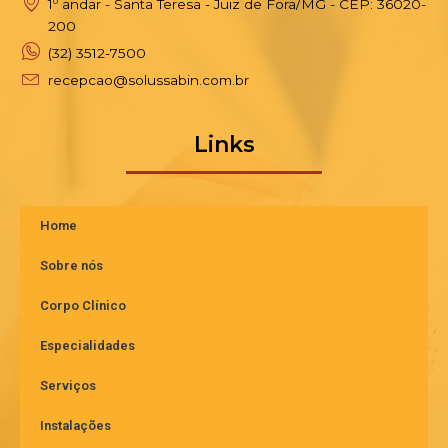
1º andar - Santa Teresa - Juiz de Fora/MG - CEP: 36020-
200
(32) 3512-7500
recepcao@solussabin.com.br
Links
Home
Sobre nós
Corpo Clínico
Especialidades
Serviços
Instalações