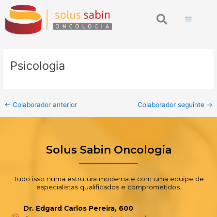
Ir
Post
Search
para
navigation
o
conteúdo
Psicologia
←
Colaborador anterior
Colaborador seguinte
→
Solus Sabin Oncologia
Tudo isso numa estrutura moderna e com uma equipe de
especialistas qualificados e comprometidos.
Dr. Edgard Carlos Pereira, 600