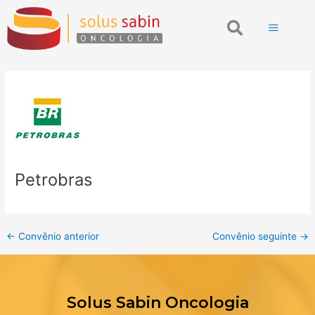
Ir
Post
Search
para
navigation
o
conteúdo
Petrobras
←
Convênio anterior
Convênio seguinte
→
Solus Sabin Oncologia