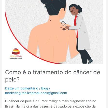
o
tratamento
do
câncer
de
pele?
Como é o tratamento do câncer de
pele?
Deixe um comentário
/
Blog
/
marketing.realizaproducoes@gmail.com
O câncer de pele é o tumor maligno mais diagnosticado no
Brasil. Na maioria das vezes, é causado pela exposição da