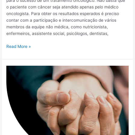
para o sucesso de um tratamento oncológico. Não basta que
o paciente com câncer seja atendido apenas pelo médico
oncologista. Para obter os resultados esperados é preciso
contar com a participação e intercomunicação de vários
membros da equipe não médica, como nutricionista,
enfermeiros, assistente social, psicólogos, dentistas,
Read More »
Importância
da
família
durante
o
tratamento
oncológico