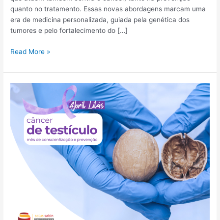
quanto no tratamento. Essas novas abordagens marcam uma
era de medicina personalizada, guiada pela genética dos
tumores e pelo fortalecimento do […]
Read More »
Abril
Lilás:
A
Conscientização
sobre
o
Câncer
de
Testículo
do
Ponto
de
Vista