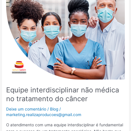
não
médica
no
tratamento
do
câncer
Equipe interdisciplinar não médica
no tratamento do câncer
Deixe um comentário
/
Blog
/
marketing.realizaproducoes@gmail.com
O atendimento com uma equipe interdisciplinar é fundamental