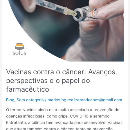
Avanços,
perspectivas
e
o
papel
do
farmacêutico
Vacinas contra o câncer: Avanços,
perspectivas e o papel do
farmacêutico
Blog
,
Sem categoria
/
marketing.realizaproducoes@gmail.com
O termo ‘vacina’ ainda está muito associado à prevenção de
doenças infecciosas, como gripe, COVID-19 e sarampo.
Entretanto, a ciência tem avançado para desenvolver vacinas
que atuem também contra o câncer, tanto na prevenção