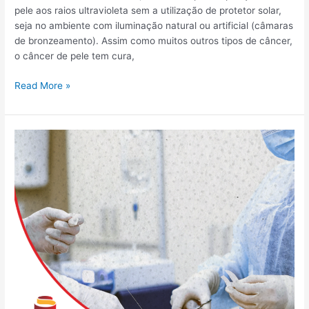
pele aos raios ultravioleta sem a utilização de protetor solar,
seja no ambiente com iluminação natural ou artificial (câmaras
de bronzeamento). Assim como muitos outros tipos de câncer,
o câncer de pele tem cura,
Read More »
Conheça
as
nossas
especialidades:
Cirurgia
Oncológica