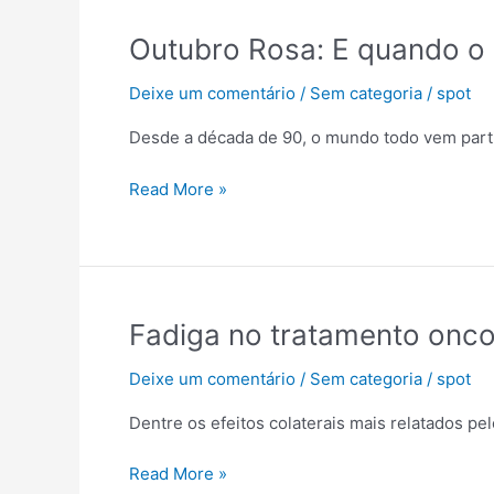
Outubro
Outubro Rosa: E quando o 
Rosa:
Deixe um comentário
/
Sem categoria
/
spot
E
quando
Desde a década de 90, o mundo todo vem par
o
rosa
Read More »
vira
“choque”?
Fadiga
Fadiga no tratamento onco
no
Deixe um comentário
/
Sem categoria
/
spot
tratamento
oncológico:
Dentre os efeitos colaterais mais relatados p
o
que
Read More »
é