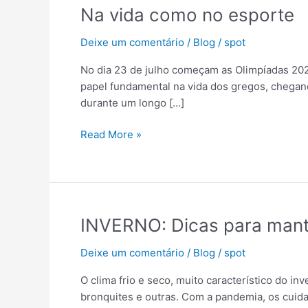
Na
Na vida como no esporte
vida
Deixe um comentário
/
Blog
/
spot
como
no
No dia 23 de julho começam as Olimpíadas 202
esporte
papel fundamental na vida dos gregos, chegand
durante um longo […]
Read More »
INVERNO:
INVERNO: Dicas para mante
Dicas
Deixe um comentário
/
Blog
/
spot
para
manter
O clima frio e seco, muito característico do in
sua
bronquites e outras. Com a pandemia, os cui
Imunidade