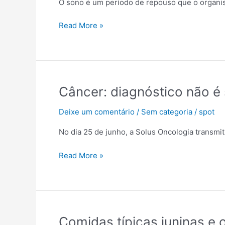
O sono é um período de repouso que o organi
Read More »
Câncer:
Câncer: diagnóstico não é
diagnóstico
Deixe um comentário
/
Sem categoria
/
spot
não
é
No dia 25 de junho, a Solus Oncologia transmit
sentença
Read More »
Comidas
Comidas típicas juninas e 