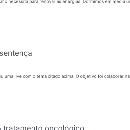
smo necessita para renovar as energias. Dormimos em média u
 sentença
iu uma live com o tema citado acima. O objetivo foi colaborar n
o tratamento oncológico