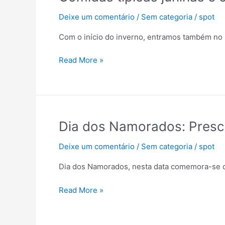
típicas
Deixe um comentário
/
Sem categoria
/
spot
juninas
e
Com o início do inverno, entramos também no 
o
tratamento
Read More »
oncológico
Dia
Dia dos Namorados: Presc
dos
Deixe um comentário
/
Sem categoria
/
spot
Namorados:
Prescrevendo
Dia dos Namorados, nesta data comemora-se o
amor
e
Read More »
arte