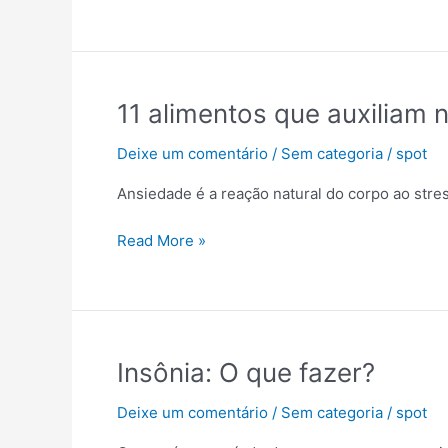
preciso
saber?
11
11 alimentos que auxiliam 
alimentos
Deixe um comentário
/
Sem categoria
/
spot
que
auxiliam
Ansiedade é a reação natural do corpo ao str
no
controle
Read More »
da
ansiedade
Insônia:
Insônia: O que fazer?
O
Deixe um comentário
/
Sem categoria
/
spot
que
fazer?