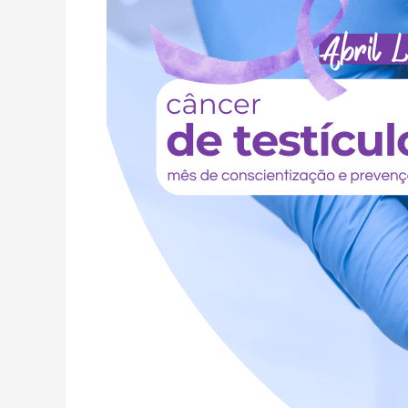
A
Conscientização
sobre
o
Câncer
de
Testículo
do
Ponto
de
Vista
Farmacêutico