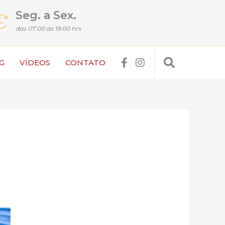
Seg. a Sex.
das 07:00 às 19:00 hrs
Search
F
I
G
VÍDEOS
CONTATO
a
n
c
s
e
t
b
a
o
g
o
r
k
a
-
m
f