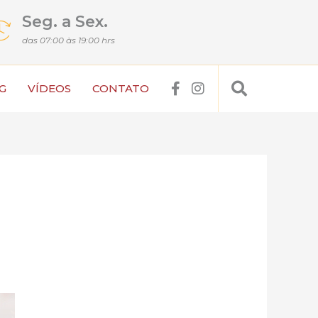
Seg. a Sex.
das 07:00 às 19:00 hrs
Search
F
I
G
VÍDEOS
CONTATO
a
n
c
s
e
t
b
a
o
g
o
r
k
a
-
m
f