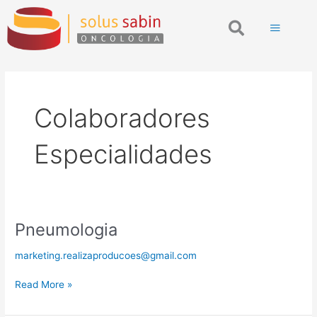
Ir
Paginação
Search
para
de
o
post
conteúdo
Colaboradores
Especialidades
Pneumologia
Pneumologia
marketing.realizaproducoes@gmail.com
Read More »