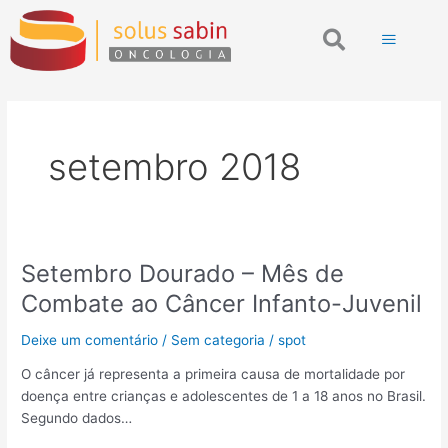
Ir
Search
para
o
conteúdo
setembro 2018
Setembro Dourado – Mês de
Setembro
Dourado
Combate ao Câncer Infanto-Juvenil
–
Mês
Deixe um comentário
/
Sem categoria
/
spot
de
O câncer já representa a primeira causa de mortalidade por
Combate
doença entre crianças e adolescentes de 1 a 18 anos no Brasil.
ao
Segundo dados…
Câncer
Infanto-