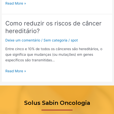
Read More »
Juvenil
Como reduzir os riscos de câncer
Como
reduzir
hereditário?
os
riscos
Deixe um comentário
/
Sem categoria
/
spot
de
Entre cinco e 10% de todos os cânceres são hereditários, o
câncer
que significa que mudanças (ou mutações) em genes
hereditário?
específicos são transmitidas…
Read More »
Solus Sabin Oncologia