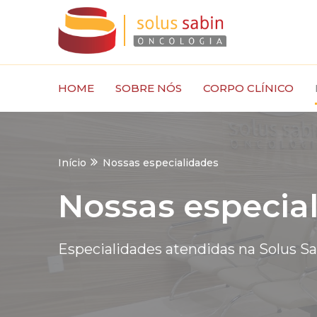
Ir
para
o
conteúdo
HOME
SOBRE NÓS
CORPO CLÍNICO
Início
Nossas especialidades
Nossas especia
Especialidades atendidas na Solus Sa