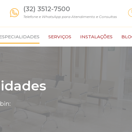
(32) 3512-7500
Telefone e WhatsApp para Atendimento e Consultas
ESPECIALIDADES
SERVIÇOS
INSTALAÇÕES
BLO
lidades
bin: