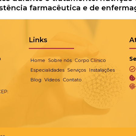
stência farmacêutica e de enferm
Links
A
a
Se
Home
Sobre nós
Corpo Clínico
Especialidades
Serviços
Instalações
Blog
Vídeos
Contato
CEP: