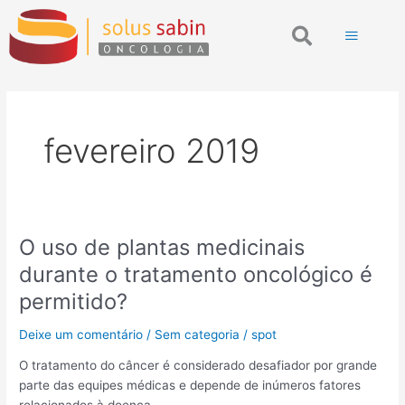
Ir
Search
para
o
conteúdo
fevereiro 2019
O uso de plantas medicinais
O
uso
durante o tratamento oncológico é
de
permitido?
plantas
medicinais
Deixe um comentário
/
Sem categoria
/
spot
durante
o
O tratamento do câncer é considerado desafiador por grande
tratamento
parte das equipes médicas e depende de inúmeros fatores
oncológico