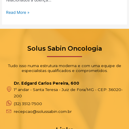
relacionados à doença…
é
permitido?
Read More »
Solus Sabin Oncologia
Tudo isso numa estrutura moderna e com uma equipe de
especialistas qualificados e comprometidos.
Dr. Edgard Carlos Pereira, 600
1º andar - Santa Teresa - Juiz de Fora/MG - CEP: 36020-
200
(32) 3512-7500
recepcao@solussabin.com.br