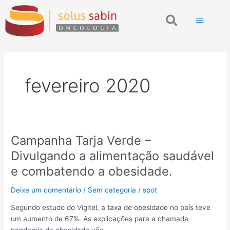
Ir
Search
para
o
conteúdo
fevereiro 2020
Campanha Tarja Verde –
Campanha
Tarja
Divulgando a alimentação saudável
Verde
e combatendo a obesidade.
–
Divulgando
Deixe um comentário
/
Sem categoria
/
spot
a
alimentação
Segundo estudo do Vigitel, a taxa de obesidade no país teve
saudável
um aumento de 67%. As explicações para a chamada
e