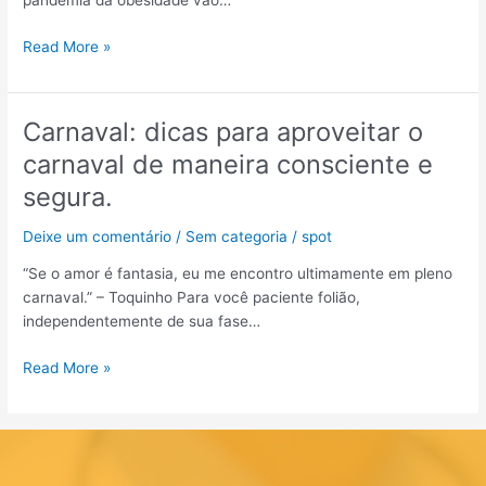
pandemia da obesidade vão…
combatendo
a
Read More »
obesidade.
Carnaval: dicas para aproveitar o
Carnaval:
dicas
carnaval de maneira consciente e
para
segura.
aproveitar
o
Deixe um comentário
/
Sem categoria
/
spot
carnaval
de
“Se o amor é fantasia, eu me encontro ultimamente em pleno
maneira
carnaval.” – Toquinho Para você paciente folião,
consciente
independentemente de sua fase…
e
segura.
Read More »