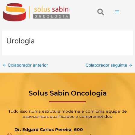
Ir
Post
Search
para
navigation
o
conteúdo
Urologia
←
Colaborador anterior
Colaborador seguinte
→
Solus Sabin Oncologia
Tudo isso numa estrutura moderna e com uma equipe de
especialistas qualificados e comprometidos.
Dr. Edgard Carlos Pereira, 600