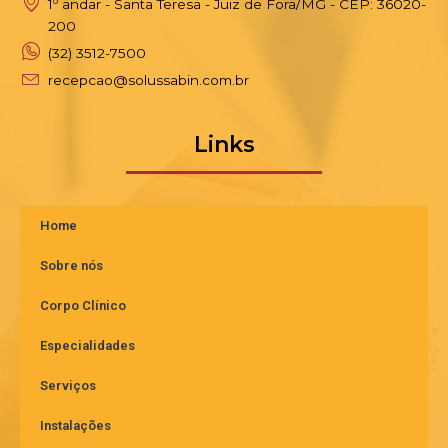
1º andar - Santa Teresa - Juiz de Fora/MG - CEP: 36020-
200
(32) 3512-7500
recepcao@solussabin.com.br
Links
Home
Sobre nós
Corpo Clínico
Especialidades
Serviços
Instalações