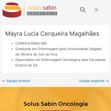
Ir
Post
Search
para
navigation
o
conteúdo
Mayra Lucia Cerqueira Magalhães
COREN 615682-MG
Graduada em Enfermagem pela Universidade Salgado
de Oliveira de Juiz de Fora
Especialista em Enfermagem Oncológica pela Faculdade
Estácio de Sá
←
Equipe anterior
Equipe seguinte
→
Solus Sabin Oncologia