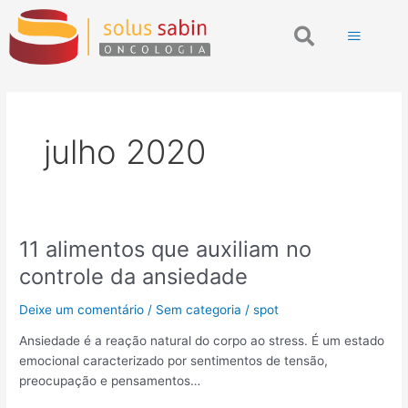
Ir
Search
para
o
conteúdo
julho 2020
11 alimentos que auxiliam no
11
alimentos
controle da ansiedade
que
auxiliam
Deixe um comentário
/
Sem categoria
/
spot
no
Ansiedade é a reação natural do corpo ao stress. É um estado
controle
emocional caracterizado por sentimentos de tensão,
da
preocupação e pensamentos…
ansiedade