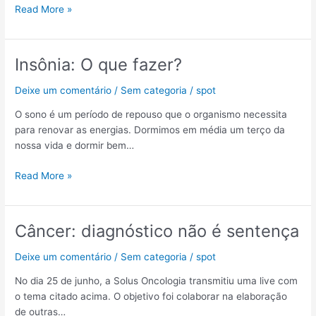
Read More »
Insônia: O que fazer?
Insônia:
O
Deixe um comentário
/
Sem categoria
/
spot
que
fazer?
O sono é um período de repouso que o organismo necessita
para renovar as energias. Dormimos em média um terço da
nossa vida e dormir bem…
Read More »
Câncer: diagnóstico não é sentença
Câncer:
diagnóstico
Deixe um comentário
/
Sem categoria
/
spot
não
é
No dia 25 de junho, a Solus Oncologia transmitiu uma live com
sentença
o tema citado acima. O objetivo foi colaborar na elaboração
de outras…