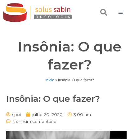
Ir
Search
para
o
conteúdo
Insônia: O que
fazer?
Início
»
Insônia: O que fazer?
Insônia: O que fazer?
spot
julho 20, 2020
3:00 am
Nenhum comentário