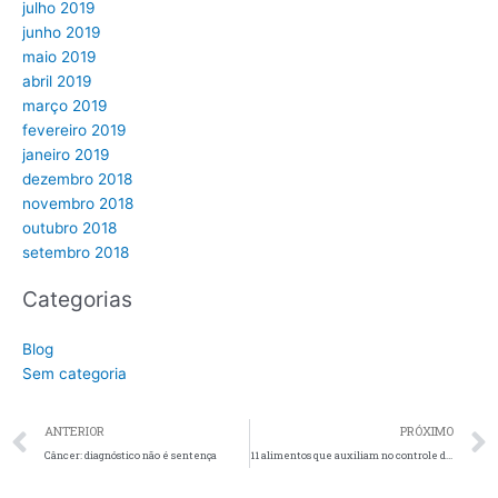
julho 2019
junho 2019
maio 2019
abril 2019
março 2019
fevereiro 2019
janeiro 2019
dezembro 2018
novembro 2018
outubro 2018
setembro 2018
Categorias
Blog
Sem categoria
Prev
ANTERIOR
PRÓXIMO
Câncer: diagnóstico não é sentença
11 alimentos que auxiliam no controle da ansiedade