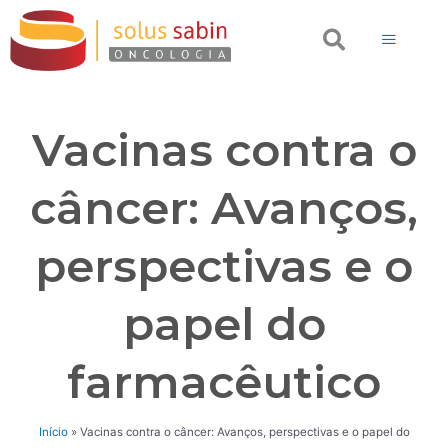
Ir
Search
para
o
conteúdo
Vacinas contra o
câncer: Avanços,
perspectivas e o
papel do
farmacêutico
Início
»
Vacinas contra o câncer: Avanços, perspectivas e o papel do