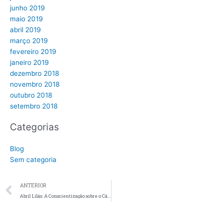
junho 2019
maio 2019
abril 2019
março 2019
fevereiro 2019
janeiro 2019
dezembro 2018
novembro 2018
outubro 2018
setembro 2018
Categorias
Blog
Sem categoria
Prev
ANTERIOR
Abril Lilás: A Conscientização sobre o Câncer de Testículo do Ponto de Vista Farmacêutico