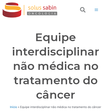
Ir
Search
para
o
conteúdo
Equipe
interdisciplinar
não médica no
tratamento do
câncer
Início
»
Equipe interdisciplinar não médica no tratamento do câncer